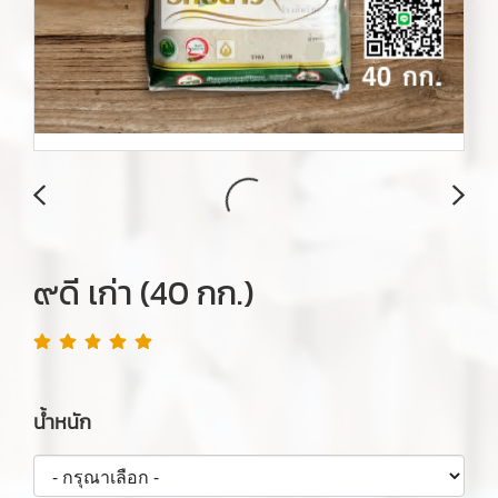
๙ดี เก่า (40 กก.)
น้ำหนัก