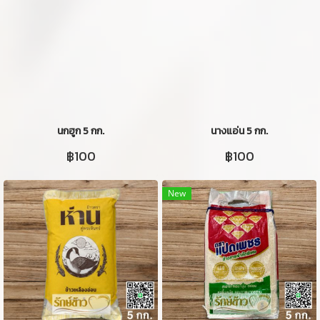
นกฮูก 5 กก.
นางแอ่น 5 กก.
฿100
฿100
New