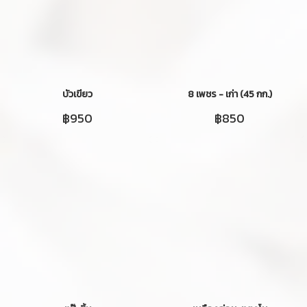
บัวเขียว
8 เพชร - เก่า (45 กก.)
฿950
฿850