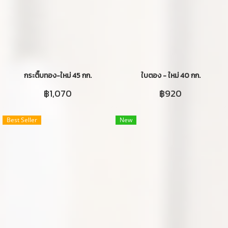
กระติ๊บทอง-ใหม่ 45 กก.
ใบตอง - ใหม่ 40 กก.
฿1,070
฿920
Best Seller
New