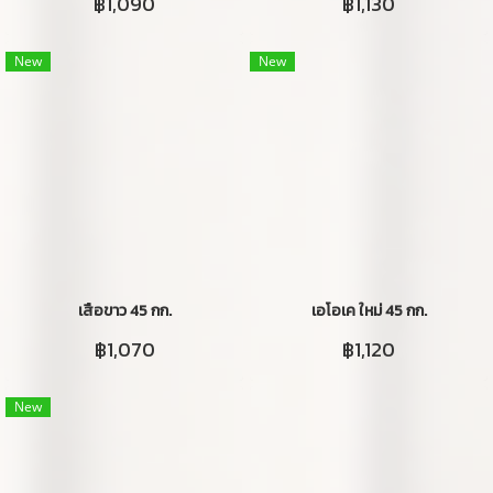
฿1,090
฿1,130
New
New
เสือขาว 45 กก.
เอโอเค ใหม่ 45 กก.
฿1,070
฿1,120
New