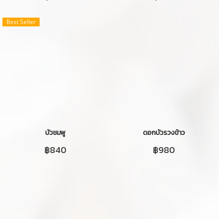
Best Seller
บัวชมพู
ดอกบัวรวงข้าว
฿840
฿980