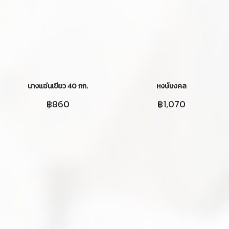
นางแอ่นเขียว 40 กก.
หงษ์มงคล
฿860
฿1,070