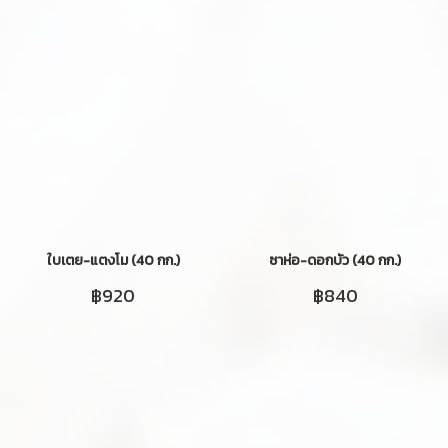
ใบเตย-แตงโม (40 กก.)
ซาห่อ-ดอกบัว (40 กก.)
฿920
฿840