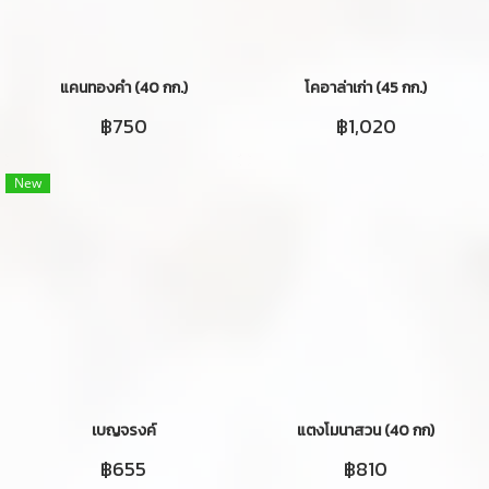
แคนทองคำ (40 กก.)
โคอาล่าเก่า (45 กก.)
฿750
฿1,020
New
เบญจรงค์
แตงโมนาสวน (40 กก)
฿655
฿810