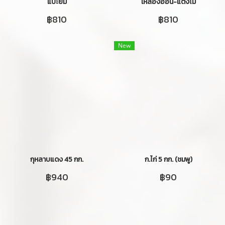
แป๊ะยิ้ม
เหลืองอ่อน-แตงโม
฿810
฿810
New
กุหลาบแดง 45 กก.
ก.ไก่ 5 กก. (ชมพู)
฿940
฿90