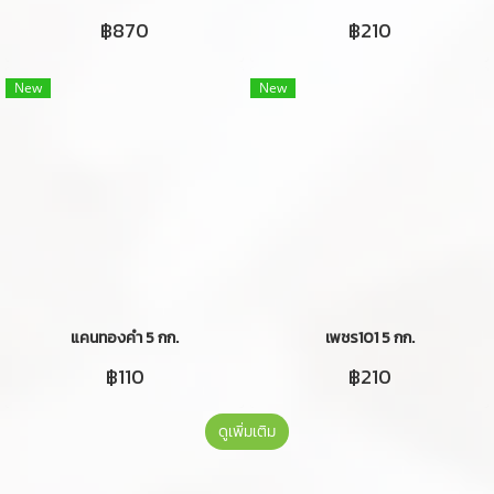
฿870
฿210
New
New
แคนทองคำ 5 กก.
เพชร101 5 กก.
฿110
฿210
ดูเพิ่มเติม