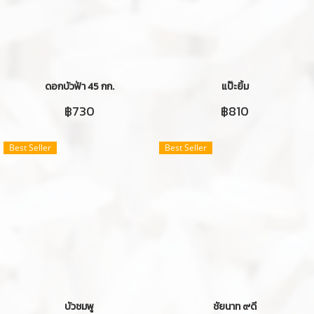
ดอกบัวฟ้า 45 กก.
แป๊ะยิ้ม
฿730
฿810
Best Seller
Best Seller
บัวชมพู
ชัยนาท ๙ดี