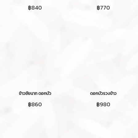
฿840
฿770
ข้าวชัยนาท ดอกบัว
ดอกบัวรวงข้าว
฿860
฿980