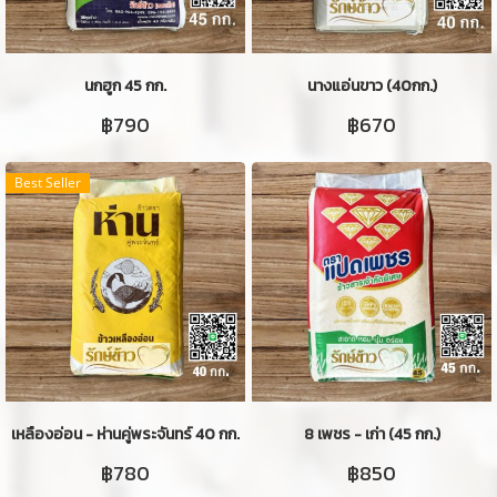
นกฮูก 45 กก.
นางแอ่นขาว (40กก.)
฿790
฿670
Best Seller
เหลืองอ่อน - ห่านคู่พระจันทร์ 40 กก.
8 เพชร - เก่า (45 กก.)
฿780
฿850