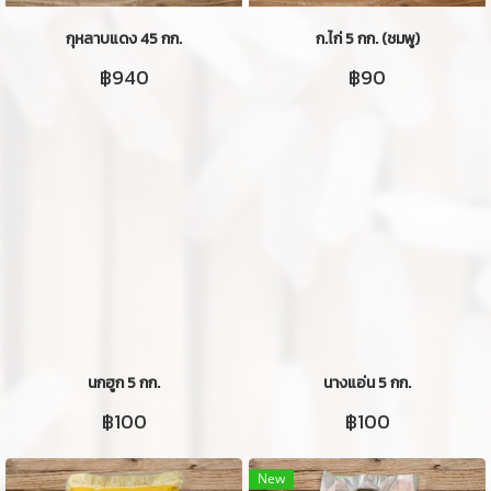
กุหลาบแดง 45 กก.
ก.ไก่ 5 กก. (ชมพู)
฿940
฿90
นกฮูก 5 กก.
นางแอ่น 5 กก.
฿100
฿100
New