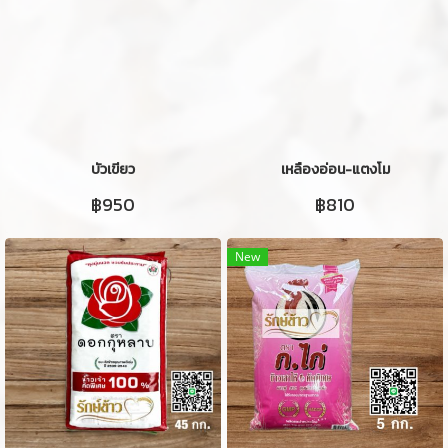
บัวเขียว
เหลืองอ่อน-แตงโม
฿950
฿810
New