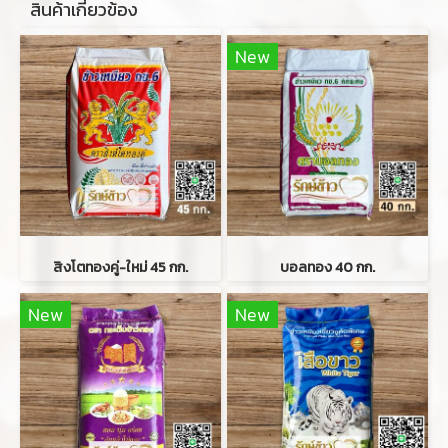
สินค้าเกี่ยวข้อง
New
สิงโตทองคู่-ใหม่ 45 กก.
บอลทอง 40 กก.
New
New