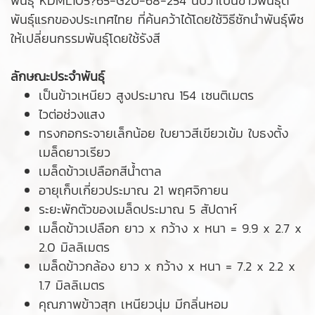
พันธุ์ KDML105?65-G2U-68-254 นับว่าเป็นข้าวพันธุ์ดี
พันธุ์แรกของประเทศไทย ที่ค้นคว้าได้โดยใช้วิธีชักนำพันธุ์พืช
ให้เปลี่ยนกรรมพันธุ์โดยใช้รังสี
ลักษณะประจำพันธุ์
เป็นข้าวเหนียว สูงประมาณ 154 เซนติเมตร
ไวต่อช่วงแสง
ทรงกอกระจายเล็กน้อย ใบยาวสีเขียวเข้ม ใบธงตั้ง
เมล็ดยาวเรียว
เมล็ดข้าวเปลือกสีน้ำตาล
อายุเก็บเกี่ยวประมาณ 21 พฤศจิกายน
ระยะพักตัวของเมล็ดประมาณ 5 สัปดาห์
เมล็ดข้าวเปลือก ยาว x กว้าง x หนา = 9.9 x 2.7 x
2.0 มิลลิเมตร
เมล็ดข้าวกล้อง ยาว x กว้าง x หนา = 7.2 x 2.2 x
1.7 มิลลิเมตร
คุณภาพข้าวสุก เหนียวนุ่ม มีกลิ่นหอม